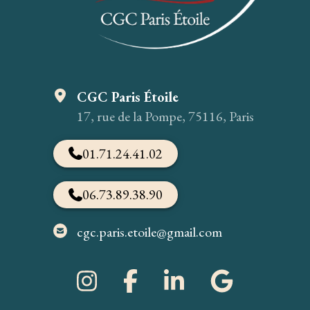
CGC Paris Étoile
17, rue de la Pompe, 75116, Paris
01.71.24.41.02
06.73.89.38.90
cgc.paris.etoile@gmail.com