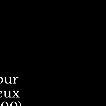
our
eux