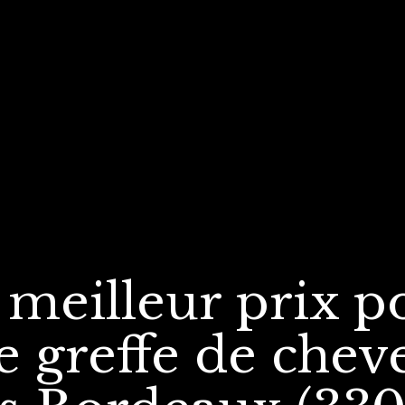
 meilleur prix
p
e greffe
de chev