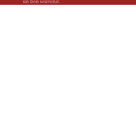
un bon souvenir.
En savoir plus
Les différentes
techniques pour
une
implantation
capillaire