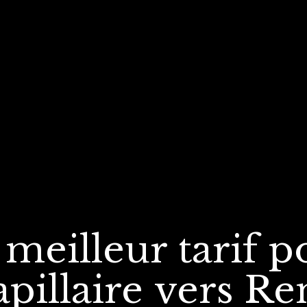
 meilleur tarif
p
apillaire
vers Re