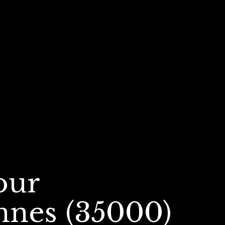
our
nnes (35000)