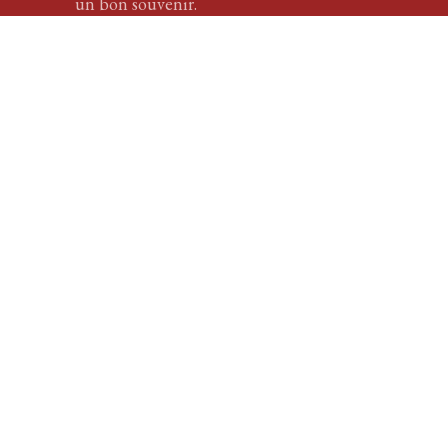
un bon souvenir.
En savoir plus
Les différentes
techniques pour
une
greffe
de cheveux