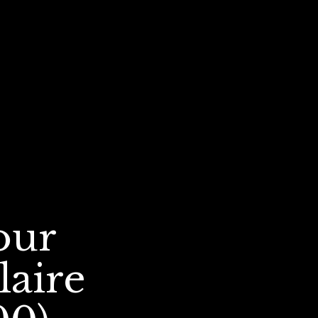
our
laire