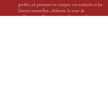
greffer, en prenant en compte vos souhaits et les
limites naturelles ; délimite la zone de
prélèvement. Votre passage chez nous demeurera
un bon souvenir.
En savoir plus