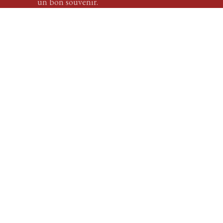
un bon souvenir.
En savoir plus
Les différentes
techniques pour
une
implantation
capillaire