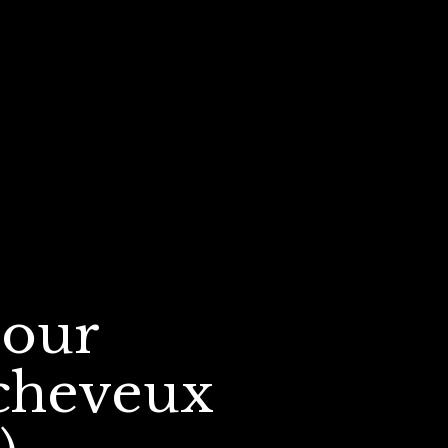
our
cheveux