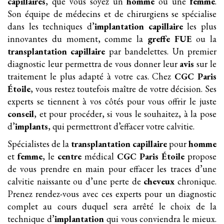
capillaires
, que vous soyez un
homme
ou une
femme
.
Son équipe de médecins et de chirurgiens se spécialise
dans les techniques d’
implantation
capillaire
les plus
innovantes du moment, comme la
greffe FUE
ou la
transplantation
capillaire
par bandelettes. Un premier
diagnostic leur permettra de vous donner leur
avis
sur le
traitement le plus adapté à votre cas. Chez
CGC Paris
Étoile
, vous restez toutefois maître de votre décision. Ses
experts se tiennent à vos côtés pour vous offrir le juste
conseil
, et pour procéder, si vous le souhaitez, à la pose
d’
implants
, qui permettront d’effacer votre calvitie.
Spécialistes de la
transplantation
capillaire
pour
homme
et
femme
, le
centre
médical
CGC Paris Étoile
propose
de vous prendre en main pour effacer les traces d’une
calvitie naissante ou d’une perte de
cheveux
chronique.
Prenez rendez-vous avec ces experts pour un diagnostic
complet au cours duquel sera arrêté le choix de la
technique d’
implantation
qui vous conviendra le mieux.