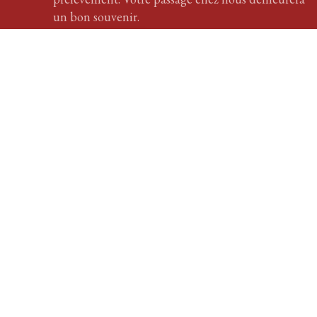
un bon souvenir.
En savoir plus
Les différentes
techniques pour
une