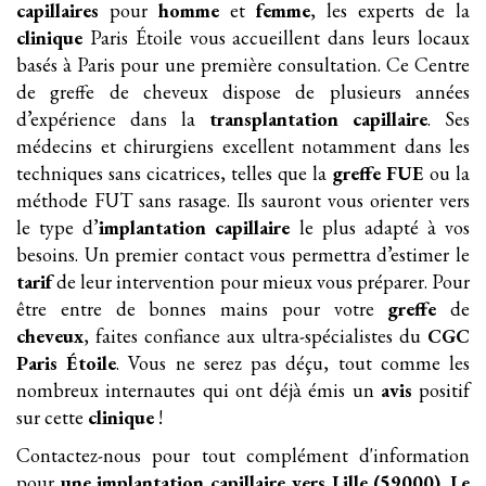
capillaires
pour
homme
et
femme
, les experts de la
clinique
Paris Étoile vous accueillent dans leurs locaux
basés à Paris pour une première consultation. Ce Centre
de greffe de cheveux dispose de plusieurs années
d’expérience dans la
transplantation
capillaire
. Ses
médecins et chirurgiens excellent notamment dans les
techniques sans cicatrices, telles que la
greffe FUE
ou la
méthode FUT sans rasage. Ils sauront vous orienter vers
le type d’
implantation
capillaire
le plus adapté à vos
besoins. Un premier contact vous permettra d’estimer le
tarif
de leur intervention pour mieux vous préparer. Pour
être entre de bonnes mains pour votre
greffe
de
cheveux
, faites confiance aux ultra-spécialistes du
CGC
Paris Étoile
. Vous ne serez pas déçu, tout comme les
nombreux internautes qui ont déjà émis un
avis
positif
sur cette
clinique
!
Contactez-nous pour tout complément d'information
pour
une implantation
capillaire
vers Lille (59000)
.
Le