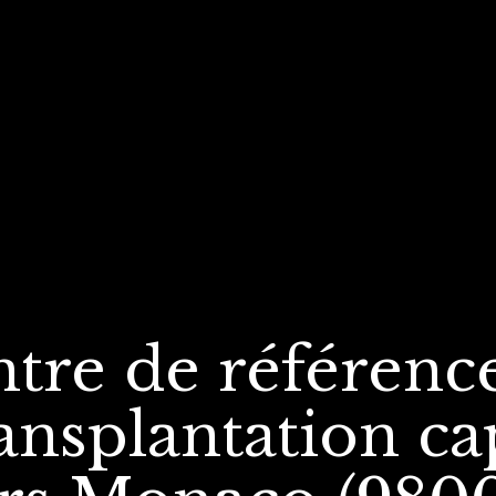
ntre de référenc
ansplantation
ca