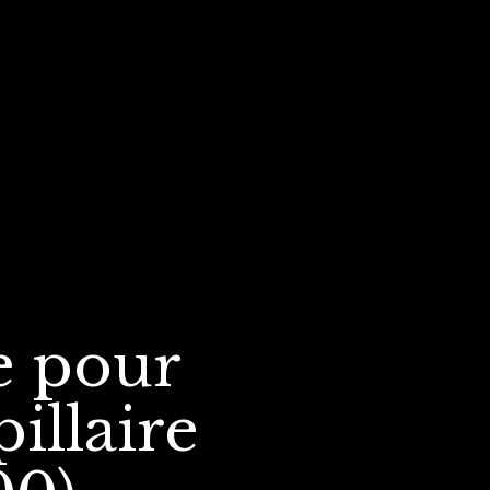
e
pour
pillaire