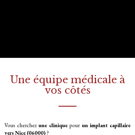
Une équipe médicale à
vos côtés
Vous cherchez
une clinique
pour
un implant
capillaire
vers Nice (06000)
?