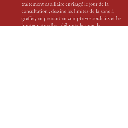
traitement
capillaire
envisagé le jour de la
consultation ; dessine les limites de la zone à
greffer, en prenant en compte vos souhaits et les
limites naturelles ; délimite la zone de
prélèvement. Votre passage chez nous demeurera
un bon souvenir.
En savoir plus