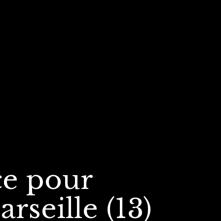
ce
pour
rseille (13)