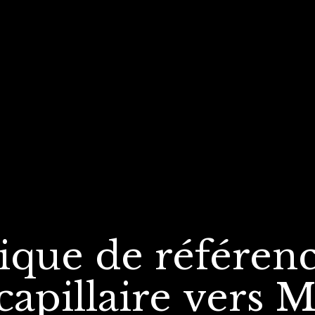
nique de référen
capillaire
vers Ma