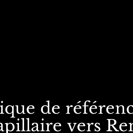
nique de référen
apillaire
vers Re