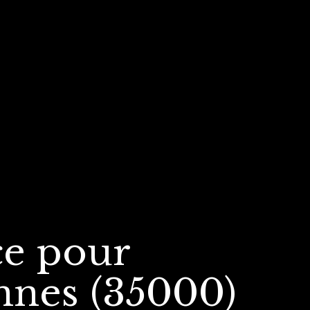
ce
pour
nnes (35000)