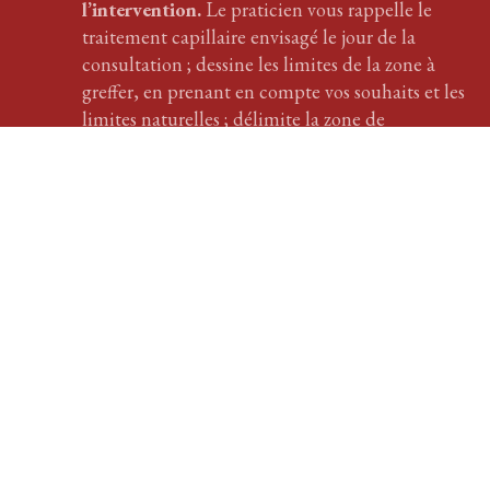
l’intervention.
Le praticien vous rappelle le
traitement
capillaire
envisagé le jour de la
consultation ; dessine les limites de la zone à
greffer, en prenant en compte vos souhaits et les
limites naturelles ; délimite la zone de
prélèvement. Votre passage chez nous demeurera
un bon souvenir.
En savoir plus